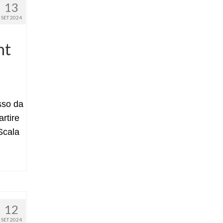
13
SET 2024
ht
sso da
artire
Scala
12
SET 2024