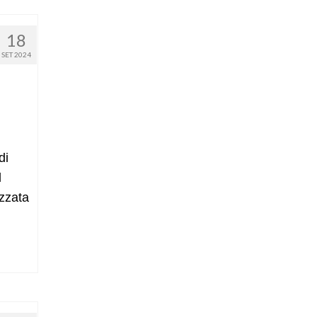
18
SET 2024
di
l
izzata