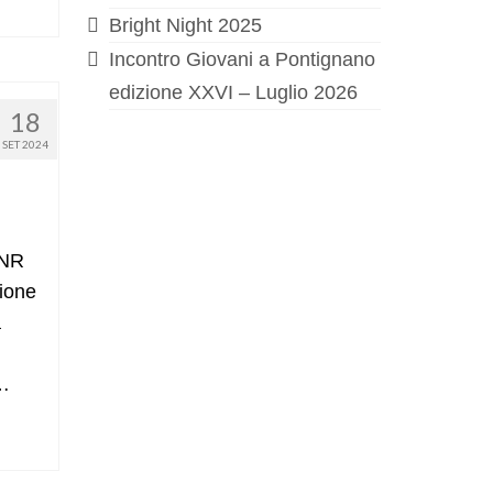
Bright Night 2025
Incontro Giovani a Pontignano
edizione XXVI – Luglio 2026
18
SET 2024
CNR
zione
a
 …