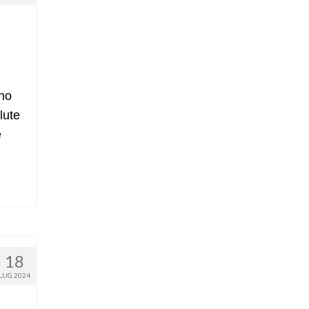
gno
lute
e
18
LUG 2024