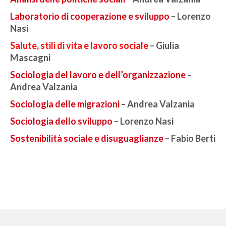
LINK UTILI
Laboratorio di cooperazione e sviluppo
– Lorenzo
Nasi
AREE DI RICERCA
Salute, stili di vita e lavoro sociale
– Giulia
MIGRAZIONI, MOBILITA’ E MODELLI DI
Mascagni
ACCOGLIENZA
Sociologia del lavoro e dell’organizzazione
–
POLITICHE E SERVIZI SOCIO-SANITARI,
Andrea Valzania
ENTI DI TERZO SETTORE
Sociologia delle migrazioni
– Andrea Valzania
PROCESSI DI IMPOVERIMENTO, STILI DI
Sociologia dello sviluppo
– Lorenzo Nasi
VITA E INSICUREZZA ALIMENTARE
Sost
enibilità sociale e disuguaglianze
– Fabio Berti
SVILUPPO LOCALE, SOSTENIBILITA’
SOCIALE E COOPERAZIONE
INTERNAZIONALE
PROGETTI e COLLABORAZIONI
Progetti in corso
Contrasto DGA