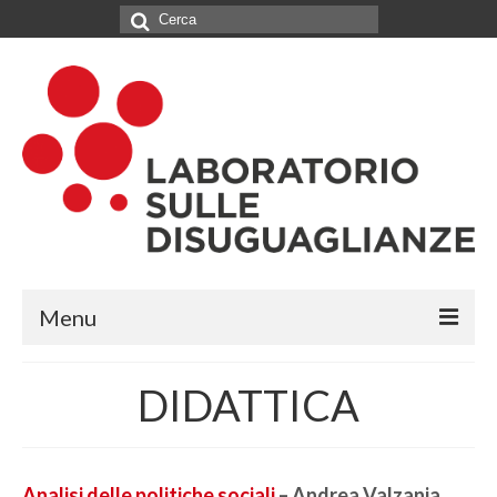
Cerca:
Menu
IL LABORATORIO
DIDATTICA
CHI SIAMO
NETWORK
Analisi delle politiche sociali
– Andrea Valzania