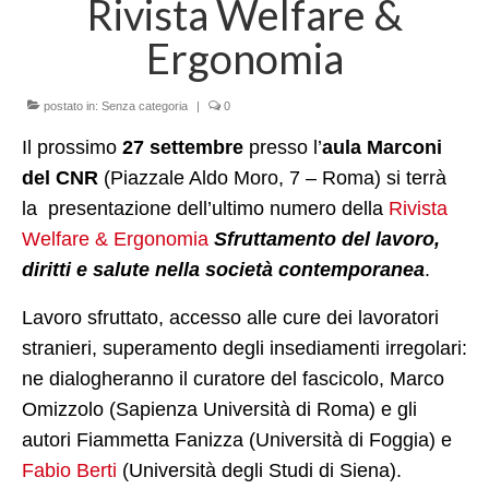
Rivista Welfare &
LINK UTILI
Ergonomia
AREE DI RICERCA
MIGRAZIONI, MOBILITA’ E MODELLI DI
postato in:
Senza categoria
|
0
ACCOGLIENZA
Il prossimo
27 settembre
presso l’
aula Marconi
POLITICHE E SERVIZI SOCIO-SANITARI,
del CNR
(Piazzale Aldo Moro, 7 – Roma) si terrà
ENTI DI TERZO SETTORE
la presentazione dell’ultimo numero della
Rivista
Welfare & Ergonomia
Sfruttamento del lavoro,
PROCESSI DI IMPOVERIMENTO, STILI DI
VITA E INSICUREZZA ALIMENTARE
diritti e salute nella società contemporanea
.
SVILUPPO LOCALE, SOSTENIBILITA’
Lavoro sfruttato, accesso alle cure dei lavoratori
SOCIALE E COOPERAZIONE
stranieri, superamento degli insediamenti irregolari:
INTERNAZIONALE
ne dialogheranno il curatore del fascicolo, Marco
PROGETTI e COLLABORAZIONI
Omizzolo (Sapienza Università di Roma) e gli
autori Fiammetta Fanizza (Università di Foggia) e
Progetti in corso
Fabio Berti
(Università degli Studi di Siena).
Contrasto DGA