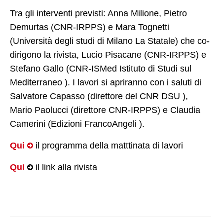
Tra gli interventi previsti:
Anna Milione
,
Pietro
EU-EaSI Reticulate
Demurtas
(CNR-IRPPS) e Mara Tognetti
FMPS RicreAzione
(Università degli studi di Milano La Statale) che co-
dirigono la rivista, Lucio Pisacane (CNR-IRPPS) e
PO.T.E.R.O. Regione Toscana
Stefano Gallo (
CNR-ISMed Istituto di Studi sul
Collaborazioni
Mediterraneo
). I lavori si apriranno con i saluti di
Salvatore Capasso (direttore del
CNR DSU
),
Progetti conclusi
Mario Paolucci (direttore CNR-IRPPS) e Claudia
F.A.M.I. Demetra
Camerini (
Edizioni FrancoAngeli
).
F.A.M.I. SAMEDI
Qui
il programma della matttinata di lavori
F.A.M.I. WE-ITA
Qui
il link alla rivista
Erasmus+ IHR
DIDATTICA e FORMAZIONE
DIDATTICA