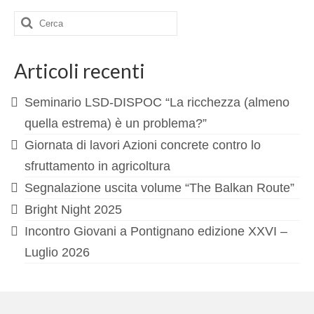
Cerca:
FORMAZIONE
EVENTI e NEWS
Articoli recenti
EVENTI
Seminario LSD-DISPOC “La ricchezza (almeno
NEWS
quella estrema) è un problema?”
CONTATTI
Giornata di lavori Azioni concrete contro lo
sfruttamento in agricoltura
Segnalazione uscita volume “The Balkan Route”
Bright Night 2025
Incontro Giovani a Pontignano edizione XXVI –
Luglio 2026