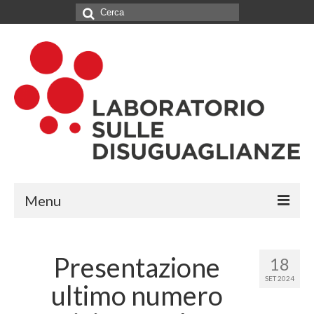
Cerca:
Menu
IL LABORATORIO
Presentazione
18
CHI SIAMO
SET 2024
ultimo numero
NETWORK