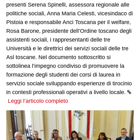
presenti Serena Spinelli, assessora regionale alle
EU-EaSI Reticulate
politiche sociali, Anna Maria Celesti, vicesindaco di
Pistoia e responsabile Anci Toscana per il welfare,
FMPS RicreAzione
Rosa Barone, presidente dell’Ordine toscano degli
PO.T.E.R.O. Regione Toscana
assistenti sociali, i rappresentanti delle tre
Università e le direttrici dei servizi sociali delle tre
Collaborazioni
Asl toscane. Nel documento sottoscritto si
Progetti conclusi
sottolinea l’impegno condiviso di promuovere la
formazione degli studenti dei corsi di laurea in
F.A.M.I. Demetra
servizio sociale sviluppando esperienze di tirocinio
F.A.M.I. SAMEDI
in contesti professionali operativi a livello locale.
Leggi l’articolo completo
F.A.M.I. WE-ITA
Erasmus+ IHR
DIDATTICA e FORMAZIONE
DIDATTICA