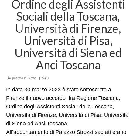
Ordine degli Assistenti
LINK UTILI
Sociali della Toscana,
AREE DI RICERCA
Università di Firenze,
MIGRAZIONI, MOBILITA’ E MODELLI DI
ACCOGLIENZA
Università di Pisa,
POLITICHE E SERVIZI SOCIO-SANITARI,
Università di Siena ed
ENTI DI TERZO SETTORE
Anci Toscana
PROCESSI DI IMPOVERIMENTO, STILI DI
VITA E INSICUREZZA ALIMENTARE
postato in:
News
|
0
SVILUPPO LOCALE, SOSTENIBILITA’
In data 30 marzo 2023 è stato sottoscritto a
SOCIALE E COOPERAZIONE
INTERNAZIONALE
Firenze il nuovo accordo tra Regione Toscana,
Ordine degli Assistenti Sociali della Toscana,
PROGETTI e COLLABORAZIONI
Università di Firenze, Università di Pisa, Università
Progetti in corso
di Siena ed Anci Toscana.
All’appuntamento di Palazzo Strozzi sacrati erano
Contrasto DGA