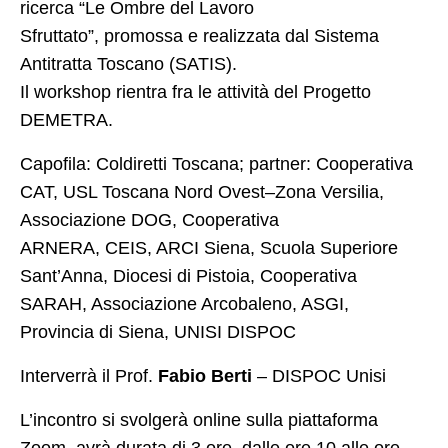
ricerca “Le Ombre del Lavoro
Sfruttato”, promossa e realizzata dal Sistema
EU-EaSI Reticulate
Antitratta Toscano (SATIS).
FMPS RicreAzione
Il workshop rientra fra le attività del Progetto
PO.T.E.R.O. Regione Toscana
DEMETRA.
Collaborazioni
Capofila: Coldiretti Toscana; partner: Cooperativa
CAT, USL Toscana Nord Ovest–Zona Versilia,
Progetti conclusi
Associazione DOG, Cooperativa
F.A.M.I. Demetra
ARNERA, CEIS, ARCI Siena, Scuola Superiore
Sant’Anna, Diocesi di Pistoia, Cooperativa
F.A.M.I. SAMEDI
SARAH, Associazione Arcobaleno, ASGI,
F.A.M.I. WE-ITA
Provincia di Siena, UNISI DISPOC
Erasmus+ IHR
Interverrà il Prof.
Fabio Berti
– DISPOC Unisi
DIDATTICA e FORMAZIONE
L’incontro si svolgerà online sulla piattaforma
DIDATTICA
Zoom, avrà durata di 3 ore, dalle ore 10 alle ore