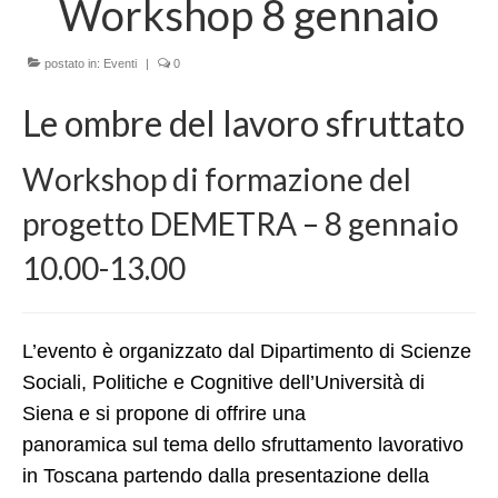
Workshop 8 gennaio
LINK UTILI
AREE DI RICERCA
postato in:
Eventi
|
0
MIGRAZIONI, MOBILITA’ E MODELLI DI
Le ombre del lavoro sfruttato
ACCOGLIENZA
Workshop di formazione del
POLITICHE E SERVIZI SOCIO-SANITARI,
ENTI DI TERZO SETTORE
progetto DEMETRA – 8 gennaio
PROCESSI DI IMPOVERIMENTO, STILI DI
10.00-13.00
VITA E INSICUREZZA ALIMENTARE
SVILUPPO LOCALE, SOSTENIBILITA’
SOCIALE E COOPERAZIONE
L’evento è organizzato dal Dipartimento di Scienze
INTERNAZIONALE
Sociali, Politiche e Cognitive dell’Università di
PROGETTI e COLLABORAZIONI
Siena e si propone di offrire una
panoramica sul tema dello sfruttamento lavorativo
Progetti in corso
in Toscana partendo dalla presentazione della
Contrasto DGA