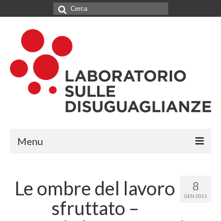
Cerca:
Menu
IL LABORATORIO
Le ombre del lavoro
8
CHI SIAMO
GEN 2021
sfruttato –
NETWORK