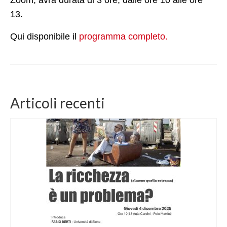
13.
FORMAZIONE
Qui disponibile il
programma completo.
EVENTI e NEWS
EVENTI
NEWS
Articoli recenti
CONTATTI