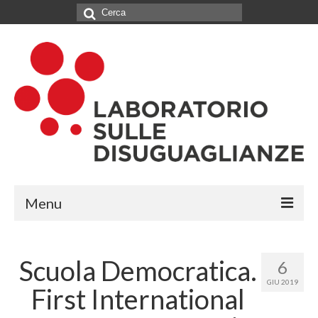
Cerca:
Menu
IL LABORATORIO
Scuola Democratica.
6
CHI SIAMO
GIU 2019
First International
NETWORK