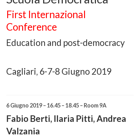
First Internazional
EU-EaSI Reticulate
Conference
FMPS RicreAzione
PO.T.E.R.O. Regione Toscana
Education and post-democracy
Collaborazioni
Progetti conclusi
Cagliari, 6-7-8 Giugno 2019
F.A.M.I. Demetra
F.A.M.I. SAMEDI
F.A.M.I. WE-ITA
6 Giugno 2019 – 16.45 – 18.45 – Room 9A
Erasmus+ IHR
Fabio Berti, Ilaria Pitti, Andrea
DIDATTICA e FORMAZIONE
Valzania
DIDATTICA