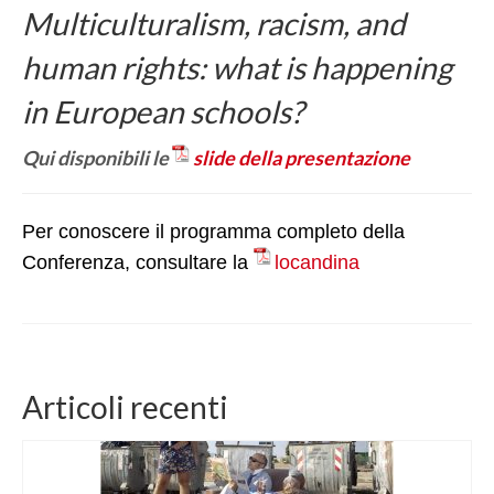
Multiculturalism, racism, and
FORMAZIONE
human rights: what is happening
EVENTI e NEWS
in European schools?
EVENTI
Qui disponibili le
slide della presentazione
NEWS
CONTATTI
Per conoscere il programma completo della
Conferenza, consultare la
locandina
Articoli recenti